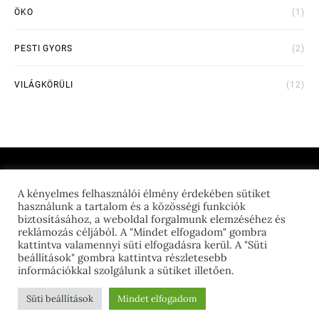
ÖKO
(1)
PESTI GYORS
(2)
VILÁGKÖRÜLI
(12)
A kényelmes felhasználói élmény érdekében sütiket
THE FEED GEEK
használunk a tartalom és a közösségi funkciók
biztosításához, a weboldal forgalmunk elemzéséhez és
reklámozás céljából. A "Mindet elfogadom" gombra
kattintva valamennyi süti elfogadásra kerül. A "Süti
beállítások" gombra kattintva részletesebb
információkkal szolgálunk a sütiket illetően.
Adatkezelés
|
Süti beállítások
| Webdesign és fejlesztés:
S&J Creative
Süti beállítások
Mindet elfogadom