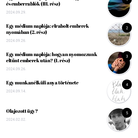
és emberrablók (III. rész)
2024.09.29.
Egy médium naplója: elrabolt emberek
2
nyomában (2. rész)
2024.09.26.
Egy médium naplója: hogyan nyomozzunk
3
eltűnt emberek után? (1. rész)
2024.09.26.
Egy munkanélküli anya története
4
2024.09.14.
Olajozott ügy?
5
2024.02.02.