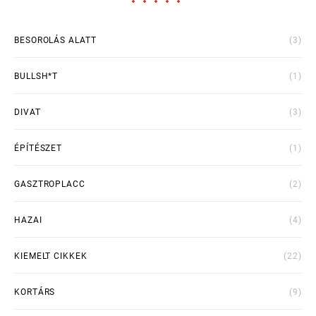
BESOROLÁS ALATT
(3)
BULLSH*T
(1)
DIVAT
(3)
ÉPÍTÉSZET
(1)
GASZTROPLACC
(2)
HAZAI
(4)
KIEMELT CIKKEK
(22)
KORTÁRS
(9)