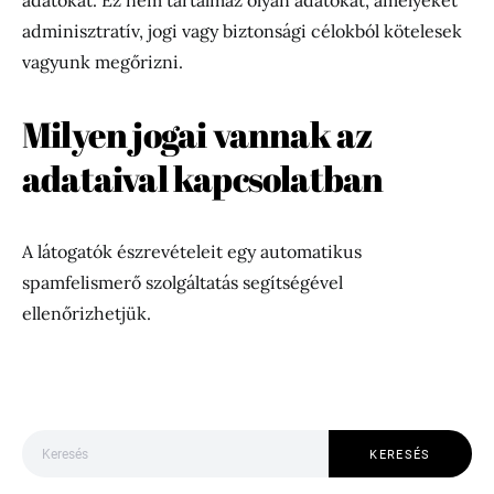
adatokat. Ez nem tartalmaz olyan adatokat, amelyeket
adminisztratív, jogi vagy biztonsági célokból kötelesek
vagyunk megőrizni.
Milyen jogai vannak az
adataival kapcsolatban
A látogatók észrevételeit egy automatikus
spamfelismerő szolgáltatás segítségével
ellenőrizhetjük.
Keresés:
KERESÉS