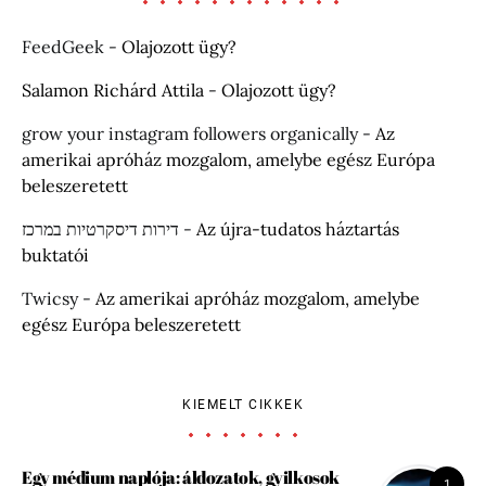
FeedGeek
-
Olajozott ügy?
Salamon Richárd Attila
-
Olajozott ügy?
grow your instagram followers organically
-
Az
amerikai apróház mozgalom, amelybe egész Európa
beleszeretett
דירות דיסקרטיות במרכז
-
Az újra-tudatos háztartás
buktatói
Twicsy
-
Az amerikai apróház mozgalom, amelybe
egész Európa beleszeretett
KIEMELT CIKKEK
Egy médium naplója: áldozatok, gyilkosok
1