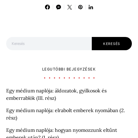
Keresés:
KERESÉS
LEGUTÓBBI BEJEGYZÉSEK
Egy médium naplója: áldozatok, gyilkosok és
emberrablók (III. rész)
Egy médium naplója: elrabolt emberek nyomában (2.
rész)
Egy médium naplója: hogyan nyomozzunk eltűnt
emberek után? (1. rész)