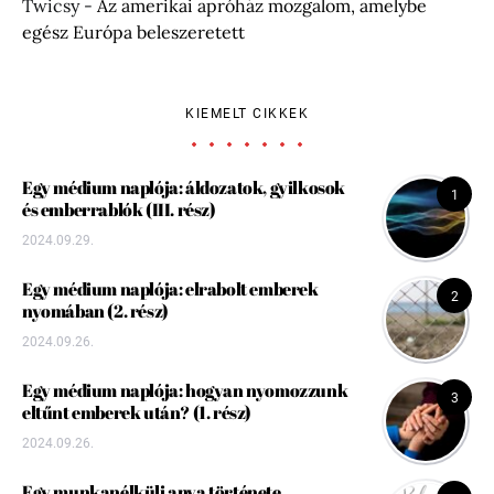
Twicsy
-
Az amerikai apróház mozgalom, amelybe
egész Európa beleszeretett
KIEMELT CIKKEK
Egy médium naplója: áldozatok, gyilkosok
1
és emberrablók (III. rész)
2024.09.29.
Egy médium naplója: elrabolt emberek
2
nyomában (2. rész)
2024.09.26.
Egy médium naplója: hogyan nyomozzunk
3
eltűnt emberek után? (1. rész)
2024.09.26.
Egy munkanélküli anya története