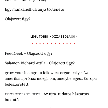
Egy munkanélküli anya története
Olajozott ügy?
LEGUTÓBBI HOZZÁSZÓLÁSOK
FeedGeek
-
Olajozott ügy?
Salamon Richárd Attila
-
Olajozott ügy?
grow your instagram followers organically
-
Az
amerikai apróház mozgalom, amelybe egész Európa
beleszeretett
דירות דיסקרטיות במרכז
-
Az újra-tudatos háztartás
buktatói