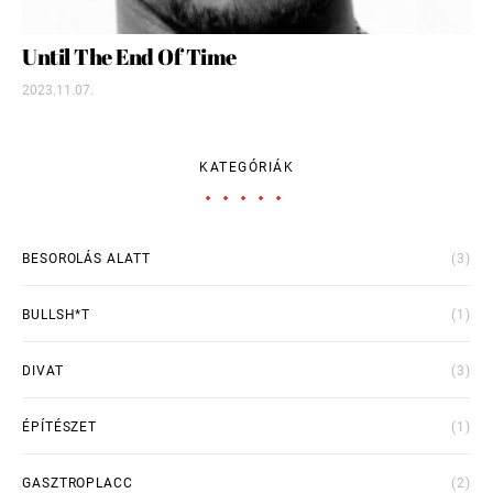
Until The End Of Time
2023.11.07.
KATEGÓRIÁK
BESOROLÁS ALATT
(3)
BULLSH*T
(1)
DIVAT
(3)
ÉPÍTÉSZET
(1)
GASZTROPLACC
(2)