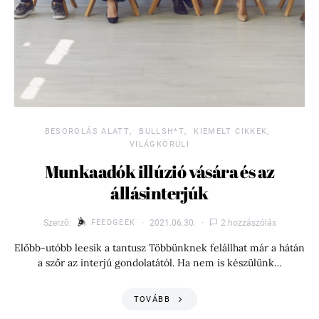
BESOROLÁS ALATT
BULLSH*T
KIEMELT CIKKEK
VILÁGKÖRÜLI
Munkaadók illúzió vására és az
állásinterjúk
Szerző:
FEEDGEEK
2021.06.30.
2 hozzászólás
Előbb-utóbb leesik a tantusz Többünknek felállhat már a hátán
a szőr az interjú gondolatától. Ha nem is készülünk…
TOVÁBB