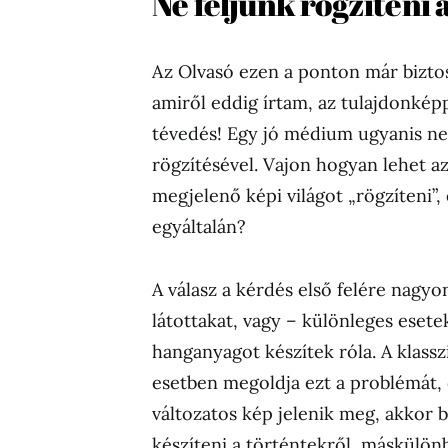
Ne féljünk rögzíteni 
Az Olvasó ezen a ponton már biztosa
amiről eddig írtam, az tulajdonkép
tévedés! Egy jó médium ugyanis n
rögzítésével. Vajon hogyan lehet az
megjelenő képi világot „rögzíteni”
egyáltalán?
A válasz a kérdés első felére nagyo
látottakat, vagy – különleges esete
hanganyagot készítek róla. A klass
esetben megoldja ezt a problémát, 
változatos kép jelenik meg, akkor
készíteni a történtekről, máskülö