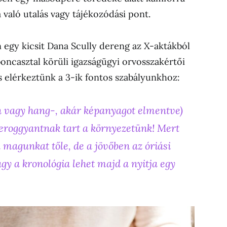
 való utalás vagy tájékozódási pont.
 egy kicsit Dana Scully dereng az X-aktákból
ncasztal körüli igazságügyi orvosszakértői
is elérkeztünk a 3-ik fontos szabályunkhoz:
an vagy hang-, akár képanyagot elmentve)
meroggyantnak tart a környezetünk! Mert
 magunkat tőle, de a jövőben az óriási
agy a kronológia lehet majd a nyitja egy