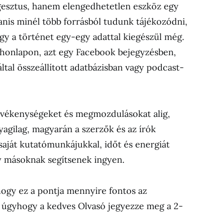
esztus, hanem elengedhetetlen eszköz egy
is minél több forrásból tudunk tájékozódni,
gy a történet egy-egy adattal kiegészül még.
 honlapon, azt egy Facebook bejegyzésben,
által összeállított adatbázisban vagy podcast-
evékenységeket és megmozdulásokat alig,
agilag, magyarán a szerzők és az írók
saját kutatómunkájukkal, időt és energiát
y másoknak segítsenek ingyen.
ogy ez a pontja mennyire fontos az
 úgyhogy a kedves Olvasó jegyezze meg a 2-