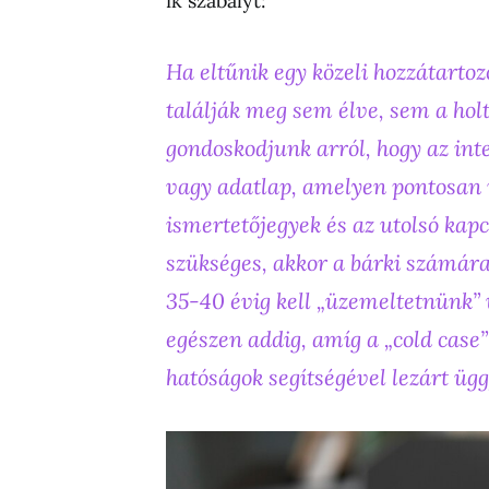
ik szabályt:
Ha eltűnik egy közeli hozzátarto
találják meg sem élve, sem a holt
gondoskodjunk arról, hogy az int
vagy adatlap, amelyen pontosan 
ismertetőjegyek és az utolsó kap
szükséges, akkor a bárki számára
35-40 évig kell „üzemeltetnünk”
egészen addig, amíg a „cold case
hatóságok segítségével lezárt ügg