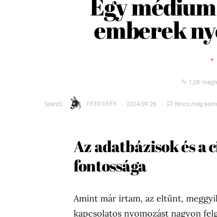
Egy médium 
emberek nyo
1,0K megte
Szerző:
FEEDGEEK
2024.09.26.
Nincs még kom
Az adatbázisok és a 
fontossága
Amint már írtam, az eltűnt, meggyi
kapcsolatos nyomozást nagyon felg