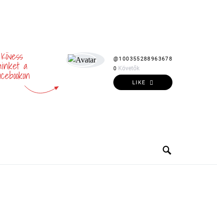
Kövess
@100355288963678
inket a
Követők
0
acebookon
LIKE