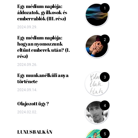
Egy médium naplója:
1
áldozatok, gyilkosok és
emberrablók (III. rész)
2024.09.29.
Egy médium naplója:
2
hogyan nyomozzunk
eltűnt emberek után? (1.
rész)
2024.09.26.
Egy munkanélküli anya
3
története
2024.09.14.
Olajozott ügy?
4
2024.02.02.
LUXUSBALKÁN
5