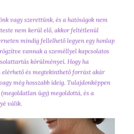
zónk vagy szerettünk, és a hatóságok nem
teste nem kerül elő, akkor feltétlenül
erneten mindig fellelhető legyen egy honlap
rögzítve vannak a személlyel kapcsolatos
csolattartás körülményei. Hogy ha
 elérhető és megtekinthető forrást akár
 vagy még hosszabb ideig. Tulajdonképpen
” (megoldatlan ügy) megoldottá, és a
yé válik.