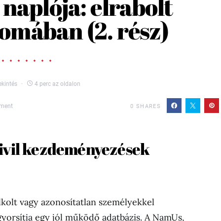
naplója: elrabolt
mában (2. rész)
kintés
4 perc az oldalon
ment
0
SHARES
civil kezdeményezések
lkolt vagy azonosítatlan személyekkel
yorsítja egy jól működő adatbázis. A NamUs,