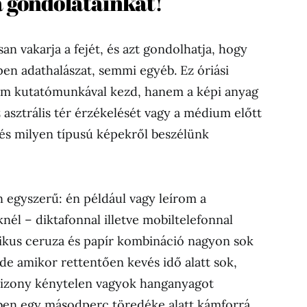
a gondolatainkat!
n vakarja a fejét, és azt gondolhatja, hogy
pen adathalászat, semmi egyéb. Ez óriási
em kutatómunkával kezd, hanem a képi anyag
 asztrális tér érzékelését vagy a médium előtt
, és milyen típusú képekről beszélünk
n egyszerű: én például vagy leírom a
knél – diktafonnal illetve mobiltelefonnal
zikus ceruza és papír kombináció nagyon sok
de amikor rettentően kevés idő alatt sok,
 bizony kénytelen vagyok hanganyagot
nben egy másodperc töredéke alatt kámforrá