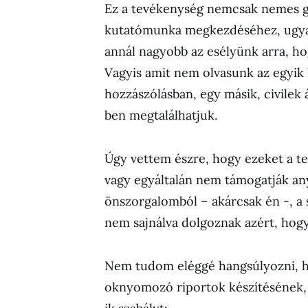
Ez a tevékenység nemcsak nemes g
kutatómunka megkezdéséhez, ugyan
annál nagyobb az esélyünk arra, ho
Vagyis amit nem olvasunk az egyik
hozzászólásban, egy másik, civilek 
ben megtalálhatjuk.
Úgy vettem észre, hogy ezeket a t
vagy egyáltalán nem támogatják any
önszorgalomból – akárcsak én -, a 
nem sajnálva dolgoznak azért, hog
Nem tudom eléggé hangsúlyozni, h
oknyomozó riportok készítésének,