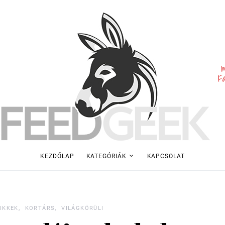
m
F
KEZDŐLAP
KATEGÓRIÁK
KAPCSOLAT
IKKEK
KORTÁRS
VILÁGKÖRÜLI