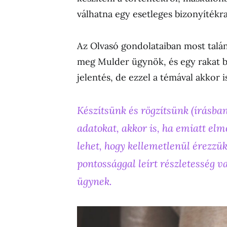
válhatna egy esetleges bizonyítékra
Az Olvasó gondolataiban most talán
meg Mulder ügynök, és egy rakat bo
jelentés, de ezzel a témával akkor 
Készítsünk és rögzítsünk (írásb
adatokat, akkor is, ha emiatt el
lehet, hogy kellemetlenül érezzük
pontossággal leírt részletesség v
ügynek.