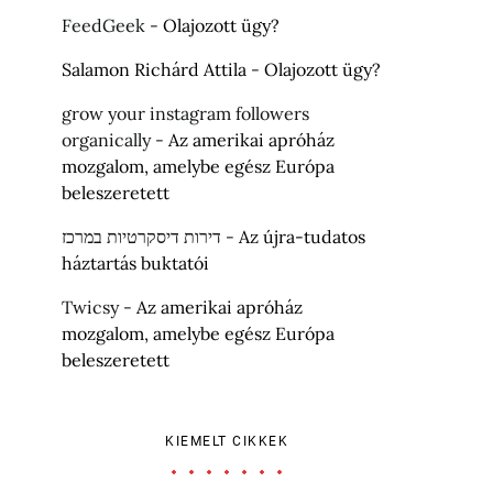
FeedGeek
-
Olajozott ügy?
Salamon Richárd Attila
-
Olajozott ügy?
grow your instagram followers
organically
-
Az amerikai apróház
mozgalom, amelybe egész Európa
beleszeretett
דירות דיסקרטיות במרכז
-
Az újra-tudatos
háztartás buktatói
Twicsy
-
Az amerikai apróház
mozgalom, amelybe egész Európa
beleszeretett
KIEMELT CIKKEK