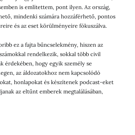
emben is említettem, pont ilyen. Az ország,
érhető, mindenki számára hozzáférhető, pontos
reire és az eset körülményeire fókuszálva.
ribb ez a fajta bűncselekmény, hiszen az
 számokkal rendelkezik, sokkal több civil
ak érdekében, hogy egyik személy se
 idegen, az áldozatokhoz nem kapcsolódó
okat, honlapokat és készítenek podcast-eket
djanak az eltűnt emberek megtalálásában,