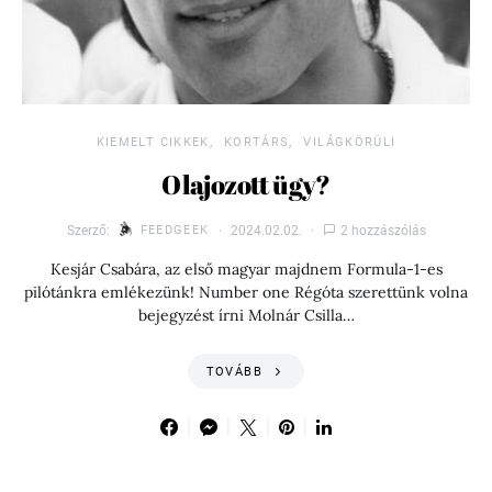
KIEMELT CIKKEK
KORTÁRS
VILÁGKÖRÜLI
Olajozott ügy?
Szerző:
FEEDGEEK
2024.02.02.
2 hozzászólás
Kesjár Csabára, az első magyar majdnem Formula-1-es
pilótánkra emlékezünk! Number one Régóta szerettünk volna
bejegyzést írni Molnár Csilla…
TOVÁBB