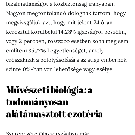
bizalmatlanságot a közbiztonság irányában.
Nagyon megfontolandó dolognak tartom, hogy
megvizsgáljuk azt, hogy mit jelent 24 órán
keresztül körülbelül 14,28% igazságról beszélni,
vagy 2 percben, rosszabb esetben soha meg sem
említeni 85,72% kegyetlenséget, amely
erőszaknak a befolyásolására az átlag embernek
szinte 0%-ban van lehetősége vagy esélye.
Művészeti biológia: a
tudományosan
alátámasztott ezotéria
Szerencsére Olaszországban már