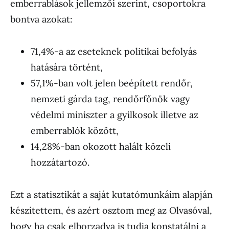
emberrablások jellemzői szerint, csoportokra
bontva azokat:
71,4%-a az eseteknek politikai befolyás
hatására történt,
57,1%-ban volt jelen beépített rendőr,
nemzeti gárda tag, rendőrfőnök vagy
védelmi miniszter a gyilkosok illetve az
emberrablók között,
14,28%-ban okozott halált közeli
hozzátartozó.
Ezt a statisztikát a saját kutatómunkáim alapján
készítettem, és azért osztom meg az Olvasóval,
hogy ha csak elborzadva is tudja konstatálni a