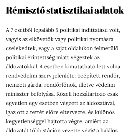
Rémisztő statisztikai adatok
A 7 esetből legalább 5 politikai indíttatású volt,
vagyis az elkövetők vagy politikai nyomásra
cselekedtek, vagy a saját oldalukon felmerülő
politikai érintettség miatt végeztek az
áldozatokkal. 4 esetben kimutatható lett volna
rendvédelmi szerv jelenléte: beépített rendőr,
nemzeti gárda, rendőrfőnök, illetve védelmi
miniszter befolyása. Közeli hozzátartozó csak
egyetlen egy esetben végzett az áldozatával,
igaz ott a tettét előre eltervezte, és különös
kegyetlenséggel hajtotta végre, amiért az
áldozatát több stáción vezette végig a halálos