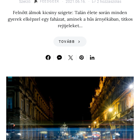
Szerző:
FEEDGEEK
2021.06.16.
2 hozzászólás
Felnőtt álmok kicsiny szigete: Talán élete során minden
gyerek elképzel egy faházat, aminek a hűs árnyékában, titkos
rejtjeleket…
TOVÁBB