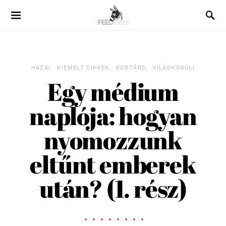
HAZAI
KIEMELT CIKKEK
KORTÁRS
VILÁGKÖRÜLI
Egy médium
naplója: hogyan
nyomozzunk
eltűnt emberek
után? (1. rész)