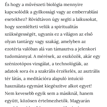
És hogy a művészeti biológia mennyire
kapcsolódik a gyilkossági vagy az emberrablási
esetekhez? Rövidtávon úgy segíti a laikusokat,
hogy szemlélteti velük a spiritualitás
szükségességét, ugyanis ez a világon az első
olyan tantárgy vagy szakág, amelyben az
ezotéria valóban alá van támasztva a jelenkori
tudománnyal. A mérések, az eszközök, akár egy
szénizotópos vizsgálat, a technológiák, az
adatok sora és a szakrális érzékelés, az asztrális
tér látás, a meditációra alapuló intuíció
használata egymást kiegészítve alkot egyet!
Nem kevesebb egyik sem a másiknál, hanem
együtt, közösen értelmezhetők. Magyarán