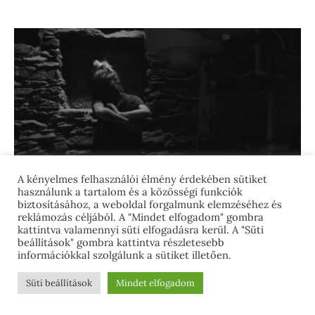
A kényelmes felhasználói élmény érdekében sütiket
használunk a tartalom és a közösségi funkciók
biztosításához, a weboldal forgalmunk elemzéséhez és
reklámozás céljából. A "Mindet elfogadom" gombra
kattintva valamennyi süti elfogadásra kerül. A "Süti
beállítások" gombra kattintva részletesebb
információkkal szolgálunk a sütiket illetően.
KIEMELT CIKKEK
VILÁGKÖRÜLI
Süti beállítások
Mindet elfogadom
Amerikai predátorok és a hírhedt