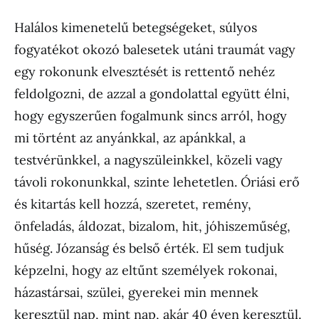
Halálos kimenetelű betegségeket, súlyos
fogyatékot okozó balesetek utáni traumát vagy
egy rokonunk elvesztését is rettentő nehéz
feldolgozni, de azzal a gondolattal együtt élni,
hogy egyszerűen fogalmunk sincs arról, hogy
mi történt az anyánkkal, az apánkkal, a
testvérünkkel, a nagyszüleinkkel, közeli vagy
távoli rokonunkkal, szinte lehetetlen. Óriási erő
és kitartás kell hozzá, szeretet, remény,
önfeladás, áldozat, bizalom, hit, jóhiszeműség,
hűség. Józanság és belső érték. El sem tudjuk
képzelni, hogy az eltűnt személyek rokonai,
házastársai, szülei, gyerekei min mennek
keresztül nap, mint nap, akár 40 éven keresztül.