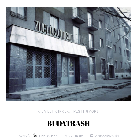
KIEMELT CIKKEK
PESTI GYORS
BUDATRASH
Szerző:
FEEDGEEK
2022.04.05.
2 hozzászólás