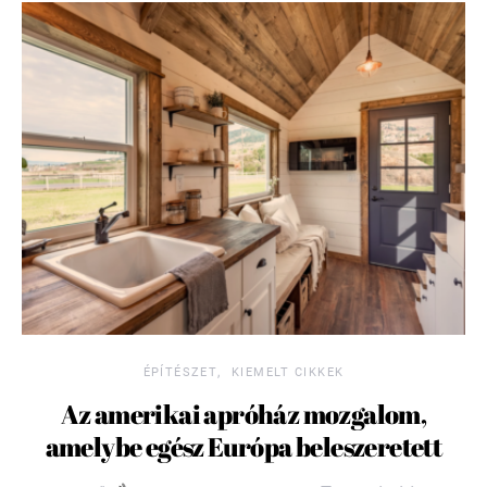
ÉPÍTÉSZET
KIEMELT CIKKEK
Az amerikai apróház mozgalom,
amelybe egész Európa beleszeretett