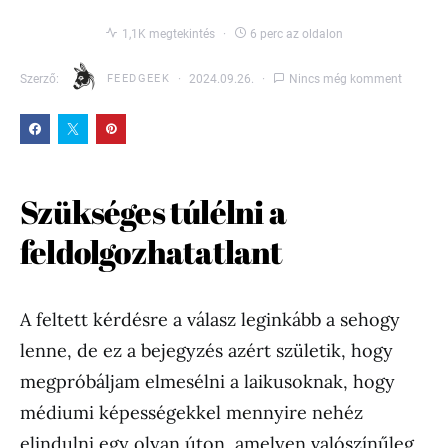
1,1K megtekintés
6 perc az oldalon
Szerző:
FEEDGEEK
2024.09.26.
Nincs még komment
Szükséges túlélni a
feldolgozhatatlant
A feltett kérdésre a válasz leginkább a sehogy
lenne, de ez a bejegyzés azért születik, hogy
megpróbáljam elmesélni a laikusoknak, hogy
médiumi képességekkel mennyire nehéz
elindulni egy olyan úton, amelyen valószínűleg