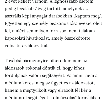
2 évet kellett várnom. A leghosszabb esetem
pedig legalább 7 évig tartott, amelynek az
asztrális képi anyagát darabokban „kaptam meg”.
Egyetlen egy személy beazonosítása éveket ölelt
fel, amiért semmilyen forrásból nem találtam
kapcsolati hivatkozást, amely összekötötte
volna őt az áldozattal.
Továbbá bármennyire hihetetlen: nem az
áldozatok rokonai döntik el, hogy kihez
forduljanak valódi segítségért. Valamint nem a
médium keresi meg az ügyet és az áldozatot,
hanem a meggyilkolt vagy elrabolt fél kér a
médiumtól segítséget „tolmácsolás” formájában.