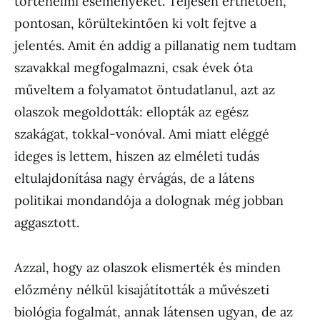
történelmi eseményeket. Teljesen érthetően,
pontosan, körültekintően ki volt fejtve a
jelentés. Amit én addig a pillanatig nem tudtam
szavakkal megfogalmazni, csak évek óta
műveltem a folyamatot öntudatlanul, azt az
olaszok megoldották: ellopták az egész
szakágat, tokkal-vonóval. Ami miatt eléggé
ideges is lettem, hiszen az elméleti tudás
eltulajdonítása nagy érvágás, de a látens
politikai mondandója a dolognak még jobban
aggasztott.
Azzal, hogy az olaszok elismerték és minden
előzmény nélkül kisajátították a művészeti
biológia fogalmát, annak látensen ugyan, de az