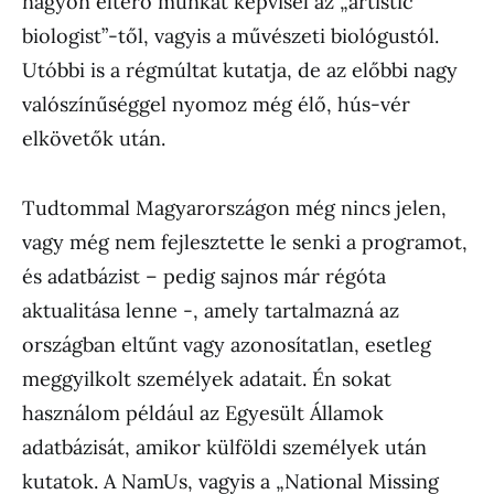
nagyon eltérő munkát képvisel az „artistic
biologist”-től, vagyis a művészeti biológustól.
Utóbbi is a régmúltat kutatja, de az előbbi nagy
valószínűséggel nyomoz még élő, hús-vér
elkövetők után.
Tudtommal Magyarországon még nincs jelen,
vagy még nem fejlesztette le senki a programot,
és adatbázist – pedig sajnos már régóta
aktualitása lenne -, amely tartalmazná az
országban eltűnt vagy azonosítatlan, esetleg
meggyilkolt személyek adatait. Én sokat
használom például az Egyesült Államok
adatbázisát, amikor külföldi személyek után
kutatok. A NamUs, vagyis a „National Missing