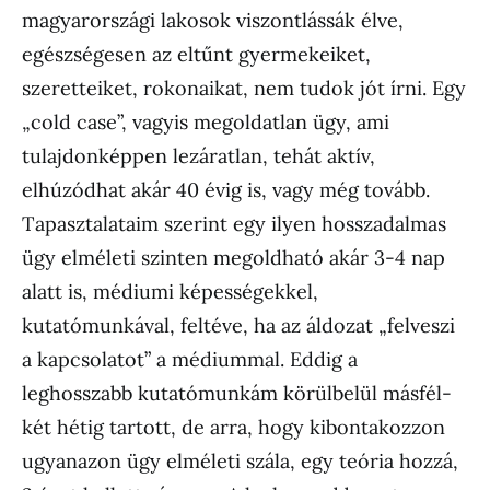
magyarországi lakosok viszontlássák élve,
egészségesen az eltűnt gyermekeiket,
szeretteiket, rokonaikat, nem tudok jót írni. Egy
„cold case”, vagyis megoldatlan ügy, ami
tulajdonképpen lezáratlan, tehát aktív,
elhúzódhat akár 40 évig is, vagy még tovább.
Tapasztalataim szerint egy ilyen hosszadalmas
ügy elméleti szinten megoldható akár 3-4 nap
alatt is, médiumi képességekkel,
kutatómunkával, feltéve, ha az áldozat „felveszi
a kapcsolatot” a médiummal. Eddig a
leghosszabb kutatómunkám körülbelül másfél-
két hétig tartott, de arra, hogy kibontakozzon
ugyanazon ügy elméleti szála, egy teória hozzá,