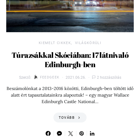
KIEMELT CIKKEK
VILÁGKÖRÜLI
Túrazsákkal Skóciában: 17 látnivaló
Edinburgh-ben
Szerző:
FEEDGEEK
2021.06.26.
2 hozzászólás
Beszámolónkat a 2013-2016 közötti, Edinburgh-ben töltött idő
alatt ért tapasztalatainkra alapoztuk! – egy magyar Wallace
Edinburgh Castle National…
TOVÁBB