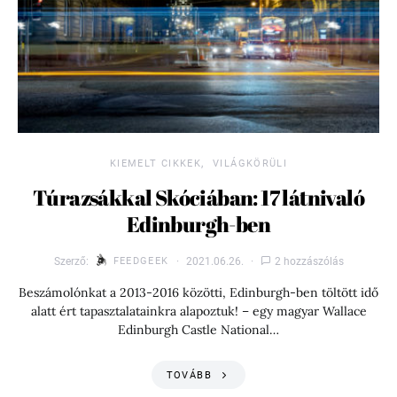
KIEMELT CIKKEK
VILÁGKÖRÜLI
Túrazsákkal Skóciában: 17 látnivaló
Edinburgh-ben
Szerző:
FEEDGEEK
2021.06.26.
2 hozzászólás
Beszámolónkat a 2013-2016 közötti, Edinburgh-ben töltött idő
alatt ért tapasztalatainkra alapoztuk! – egy magyar Wallace
Edinburgh Castle National…
TOVÁBB