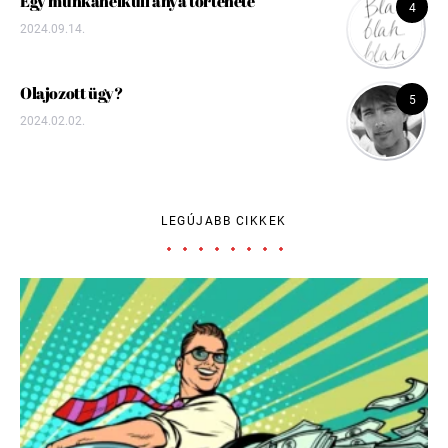
Egy munkanélküli anya története
4
2024.09.14.
Olajozott ügy?
5
2024.02.02.
LEGÚJABB CIKKEK