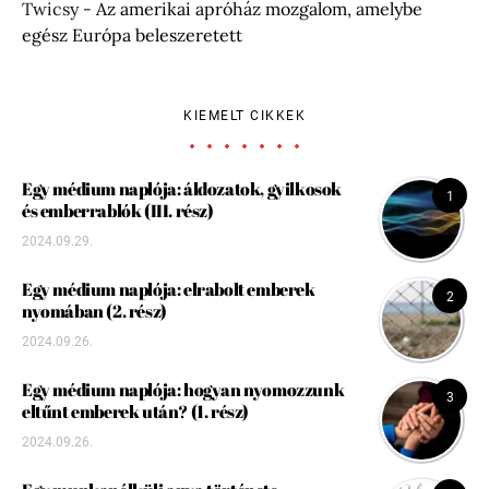
Twicsy
-
Az amerikai apróház mozgalom, amelybe
egész Európa beleszeretett
KIEMELT CIKKEK
Egy médium naplója: áldozatok, gyilkosok
1
és emberrablók (III. rész)
2024.09.29.
Egy médium naplója: elrabolt emberek
2
nyomában (2. rész)
2024.09.26.
Egy médium naplója: hogyan nyomozzunk
3
eltűnt emberek után? (1. rész)
2024.09.26.