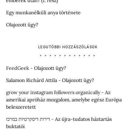
emberek után? (1. rész)
Egy munkanélküli anya története
Olajozott ügy?
LEGUTÓBBI HOZZÁSZÓLÁSOK
FeedGeek
-
Olajozott ügy?
Salamon Richárd Attila
-
Olajozott ügy?
grow your instagram followers organically
-
Az
amerikai apróház mozgalom, amelybe egész Európa
beleszeretett
דירות דיסקרטיות במרכז
-
Az újra-tudatos háztartás
buktatói