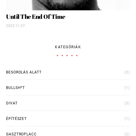
Until The End Of Time
2023.11.07.
KATEGÓRIÁK
BESOROLÁS ALATT
(3)
BULLSH*T
(1)
DIVAT
(3)
ÉPÍTÉSZET
(1)
GASZTROPLACC
(2)