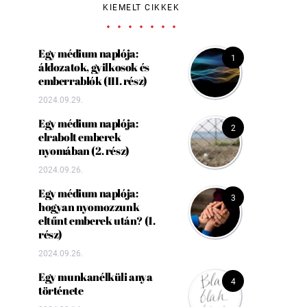
KIEMELT CIKKEK
Egy médium naplója:
1
áldozatok, gyilkosok és
emberrablók (III. rész)
2024.09.29.
Egy médium naplója:
2
elrabolt emberek
nyomában (2. rész)
2024.09.26.
Egy médium naplója:
3
hogyan nyomozzunk
eltűnt emberek után? (1.
rész)
2024.09.26.
Egy munkanélküli anya
4
története