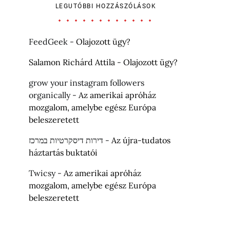
LEGUTÓBBI HOZZÁSZÓLÁSOK
FeedGeek
-
Olajozott ügy?
Salamon Richárd Attila
-
Olajozott ügy?
grow your instagram followers
organically
-
Az amerikai apróház
mozgalom, amelybe egész Európa
beleszeretett
דירות דיסקרטיות במרכז
-
Az újra-tudatos
háztartás buktatói
Twicsy
-
Az amerikai apróház
mozgalom, amelybe egész Európa
beleszeretett