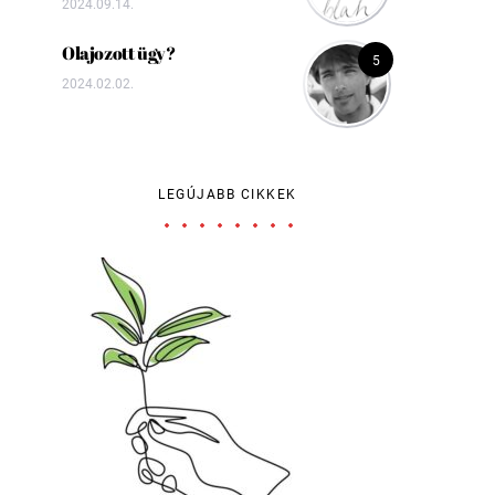
2024.09.14.
Olajozott ügy?
5
2024.02.02.
LEGÚJABB CIKKEK