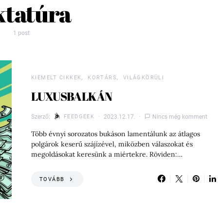
ktatúra
1 post
KIEMELT CIKKEK
KORTÁRS
VILÁGKÖRÜLI
LUXUSBALKÁN
Szerző:
FEEDGEEK
2023.12.17.
Nincs még komment
Több évnyi sorozatos bukáson lamentálunk az átlagos
polgárok keserű szájízével, miközben válaszokat és
megoldásokat keresünk a miértekre. Röviden:…
TOVÁBB