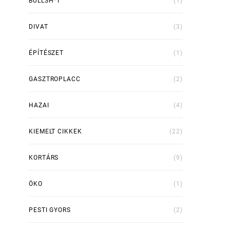
BULLSH*T
(1)
DIVAT
(3)
ÉPÍTÉSZET
(1)
GASZTROPLACC
(2)
HAZAI
(4)
KIEMELT CIKKEK
(22)
KORTÁRS
(9)
ÖKO
(1)
PESTI GYORS
(2)