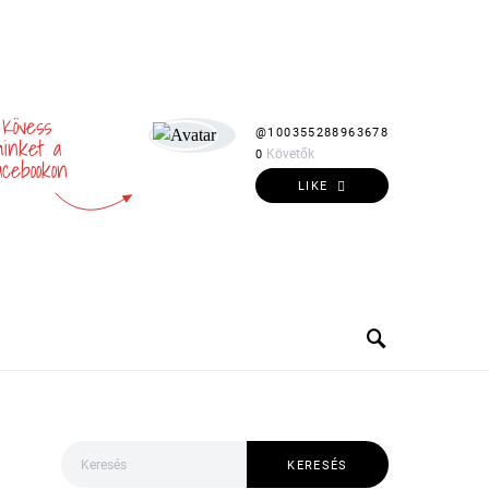
Kövess
@100355288963678
inket a
Követők
0
acebookon
LIKE
Keresés:
KERESÉS