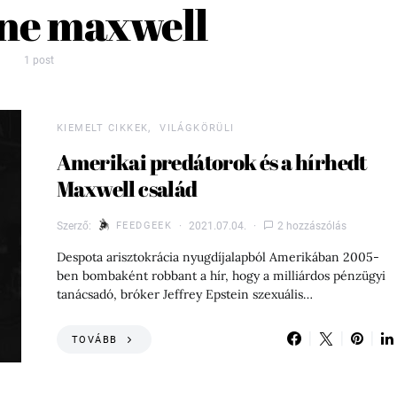
ine maxwell
1 post
KIEMELT CIKKEK
VILÁGKÖRÜLI
Amerikai predátorok és a hírhedt
Maxwell család
Szerző:
FEEDGEEK
2021.07.04.
2 hozzászólás
Despota arisztokrácia nyugdíjalapból Amerikában 2005-
ben bombaként robbant a hír, hogy a milliárdos pénzügyi
tanácsadó, bróker Jeffrey Epstein szexuális…
TOVÁBB