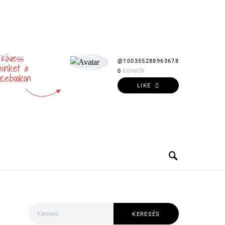
Kövess
@100355288963678
inket a
Követők
0
acebookon
LIKE
Keresés:
KERESÉS