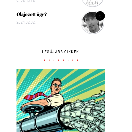
2024.09.14.
Olajozott ügy?
5
2024.02.02.
LEGÚJABB CIKKEK