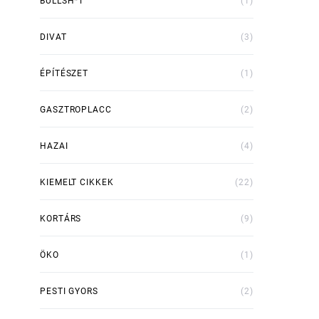
BULLSH*T
(1)
DIVAT
(3)
ÉPÍTÉSZET
(1)
GASZTROPLACC
(2)
HAZAI
(4)
KIEMELT CIKKEK
(22)
KORTÁRS
(9)
ÖKO
(1)
PESTI GYORS
(2)