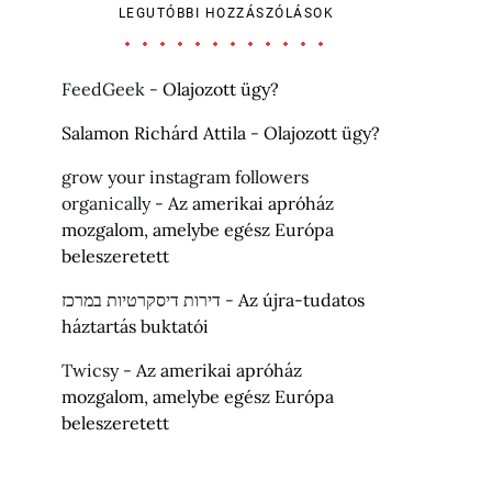
LEGUTÓBBI HOZZÁSZÓLÁSOK
FeedGeek
-
Olajozott ügy?
Salamon Richárd Attila
-
Olajozott ügy?
grow your instagram followers
organically
-
Az amerikai apróház
mozgalom, amelybe egész Európa
beleszeretett
דירות דיסקרטיות במרכז
-
Az újra-tudatos
háztartás buktatói
Twicsy
-
Az amerikai apróház
mozgalom, amelybe egész Európa
beleszeretett