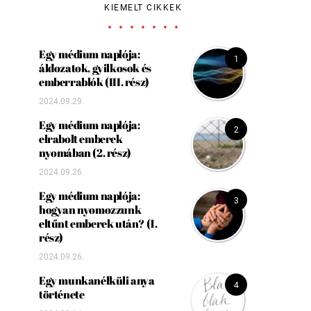
KIEMELT CIKKEK
Egy médium naplója:
1
áldozatok, gyilkosok és
emberrablók (III. rész)
2024.09.29.
Egy médium naplója:
2
elrabolt emberek
nyomában (2. rész)
2024.09.26.
Egy médium naplója:
3
hogyan nyomozzunk
eltűnt emberek után? (1.
rész)
2024.09.26.
Egy munkanélküli anya
4
története