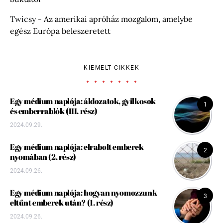
Twicsy
-
Az amerikai apróház mozgalom, amelybe
egész Európa beleszeretett
KIEMELT CIKKEK
Egy médium naplója: áldozatok, gyilkosok
1
és emberrablók (III. rész)
2024.09.29.
Egy médium naplója: elrabolt emberek
2
nyomában (2. rész)
2024.09.26.
Egy médium naplója: hogyan nyomozzunk
3
eltűnt emberek után? (1. rész)
2024.09.26.