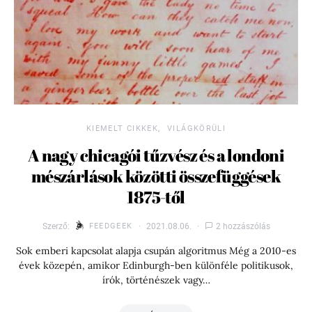
KIEMELT CIKKEK
VILÁGKÖRÜLI
A nagy chicagói tűzvész és a londoni
mészárlások közötti összefüggések
1875-től
Szerző:
FEEDGEEK
2021.08.06.
2 hozzászólás
Sok emberi kapcsolat alapja csupán algoritmus Még a 2010-es
évek közepén, amikor Edinburgh-ben különféle politikusok,
írók, történészek vagy…