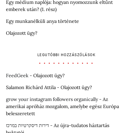
Egy médium naplója: hogyan nyomozzunk eltűnt
emberek után? (1. rész)
Egy munkanélküli anya története
Olajozott ügy?
LEGUTÓBBI HOZZÁSZÓLÁSOK
FeedGeek
-
Olajozott ügy?
Salamon Richárd Attila
-
Olajozott ügy?
grow your instagram followers organically
-
Az
amerikai apróház mozgalom, amelybe egész Európa
beleszeretett
דירות דיסקרטיות במרכז
-
Az újra-tudatos háztartás
buktatói