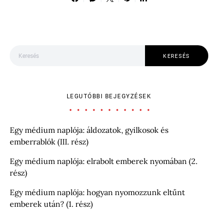
Keresés:
KERESÉS
LEGUTÓBBI BEJEGYZÉSEK
Egy médium naplója: áldozatok, gyilkosok és
emberrablók (III. rész)
Egy médium naplója: elrabolt emberek nyomában (2.
rész)
Egy médium naplója: hogyan nyomozzunk eltűnt
emberek után? (1. rész)