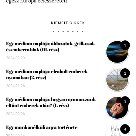
egész Európa beleszeretett
KIEMELT CIKKEK
Egy médium naplója: áldozatok, gyilkosok
1
és emberrablók (III. rész)
2024.09.29.
Egy médium naplója: elrabolt emberek
2
nyomában (2. rész)
2024.09.26.
Egy médium naplója: hogyan nyomozzunk
3
eltűnt emberek után? (1. rész)
2024.09.26.
Egy munkanélküli anya története
4
2024.09.14.