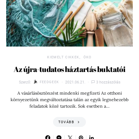
KIEMELT CIKKEK
ÖKO
Az újra-tudatos háztartás buktatói
Szerző:
FEEDGEEK
2021.06.21.
3 hozzászólás
A vásárlásösztönzést mindenki megfizeti Az otthoni
környezetünk megváltoztatása talán az egyik legnehezebb
feladatok közé tartozik. Sok esetben a…
TOVÁBB