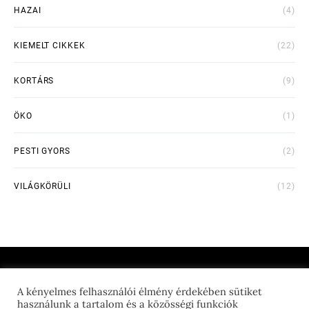
HAZAI
(4)
KIEMELT CIKKEK
(22)
KORTÁRS
(9)
ÖKO
(1)
PESTI GYORS
(2)
VILÁGKÖRÜLI
(12)
A kényelmes felhasználói élmény érdekében sütiket
THE FEED GEEK
használunk a tartalom és a közösségi funkciók