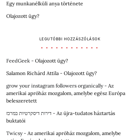
Egy munkanélküli anya története
Olajozott ügy?
LEGUTÓBBI HOZZÁSZÓLÁSOK
FeedGeek
-
Olajozott ügy?
Salamon Richárd Attila
-
Olajozott ügy?
grow your instagram followers organically
-
Az
amerikai apróház mozgalom, amelybe egész Európa
beleszeretett
דירות דיסקרטיות במרכז
-
Az újra-tudatos háztartás
buktatói
Twicsy
-
Az amerikai apróház mozgalom, amelybe