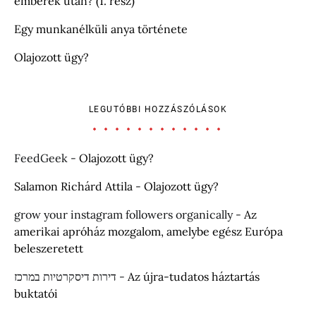
emberek után? (1. rész)
Egy munkanélküli anya története
Olajozott ügy?
LEGUTÓBBI HOZZÁSZÓLÁSOK
FeedGeek
-
Olajozott ügy?
Salamon Richárd Attila
-
Olajozott ügy?
grow your instagram followers organically
-
Az
amerikai apróház mozgalom, amelybe egész Európa
beleszeretett
דירות דיסקרטיות במרכז
-
Az újra-tudatos háztartás
buktatói