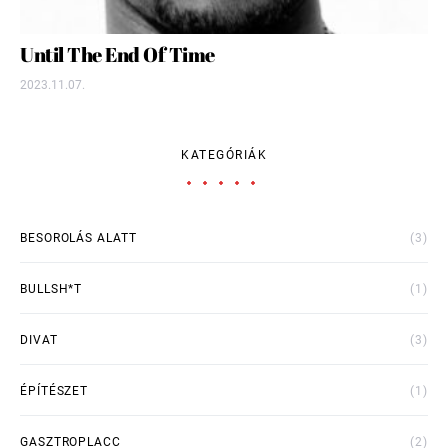
Until The End Of Time
2023.11.07.
KATEGÓRIÁK
BESOROLÁS ALATT
(3)
BULLSH*T
(1)
DIVAT
(3)
ÉPÍTÉSZET
(1)
GASZTROPLACC
(2)