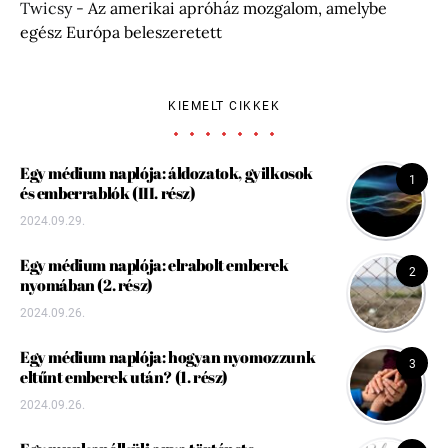
Twicsy
-
Az amerikai apróház mozgalom, amelybe
egész Európa beleszeretett
KIEMELT CIKKEK
Egy médium naplója: áldozatok, gyilkosok
1
és emberrablók (III. rész)
2024.09.29.
Egy médium naplója: elrabolt emberek
2
nyomában (2. rész)
2024.09.26.
Egy médium naplója: hogyan nyomozzunk
3
eltűnt emberek után? (1. rész)
2024.09.26.