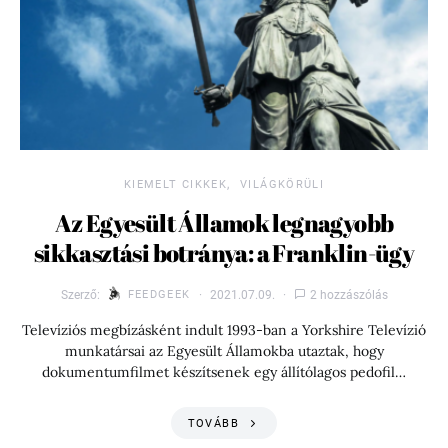
KIEMELT CIKKEK
VILÁGKÖRÜLI
Az Egyesült Államok legnagyobb
sikkasztási botránya: a Franklin-ügy
Szerző:
FEEDGEEK
2021.07.09.
2 hozzászólás
Televíziós megbízásként indult 1993-ban a Yorkshire Televízió
munkatársai az Egyesült Államokba utaztak, hogy
dokumentumfilmet készítsenek egy állítólagos pedofil…
TOVÁBB