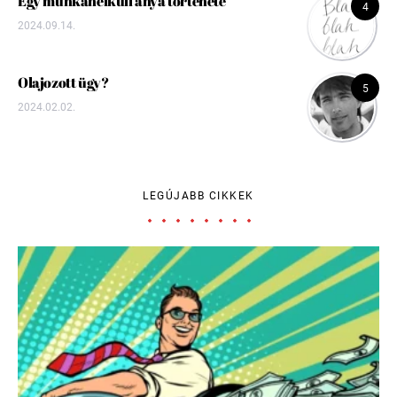
Egy munkanélküli anya története
4
2024.09.14.
Olajozott ügy?
5
2024.02.02.
LEGÚJABB CIKKEK