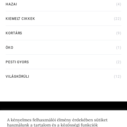
HAZAI
(4)
KIEMELT CIKKEK
(22)
KORTÁRS
(9)
ÖKO
(1)
PESTI GYORS
(2)
VILÁGKÖRÜLI
(12)
A kényelmes felhasználói élmény érdekében sütiket
THE FEED GEEK
használunk a tartalom és a közösségi funkciók