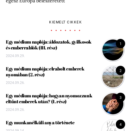
egész Európa beleszeretett
KIEMELT CIKKEK
Egy médium naplója: áldozatok, gyilkosok
1
és emberrablók (III. rész)
2024.09.29.
Egy médium naplója: elrabolt emberek
2
nyomában (2. rész)
2024.09.26.
Egy médium naplója: hogyan nyomozzunk
3
eltűnt emberek után? (1. rész)
2024.09.26.
Egy munkanélküli anya története
4
2024.09.14.