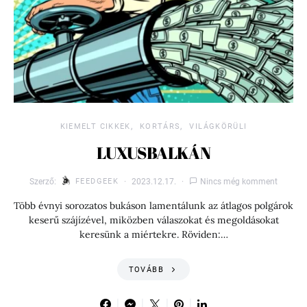
KIEMELT CIKKEK
KORTÁRS
VILÁGKÖRÜLI
LUXUSBALKÁN
Szerző:
FEEDGEEK
2023.12.17.
Nincs még komment
Több évnyi sorozatos bukáson lamentálunk az átlagos polgárok
keserű szájízével, miközben válaszokat és megoldásokat
keresünk a miértekre. Röviden:…
TOVÁBB