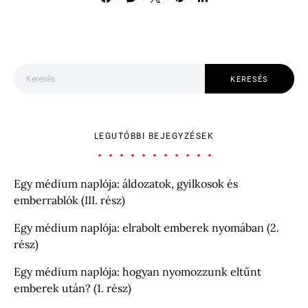
Keresés:
KERESÉS
LEGUTÓBBI BEJEGYZÉSEK
Egy médium naplója: áldozatok, gyilkosok és
emberrablók (III. rész)
Egy médium naplója: elrabolt emberek nyomában (2.
rész)
Egy médium naplója: hogyan nyomozzunk eltűnt
emberek után? (1. rész)