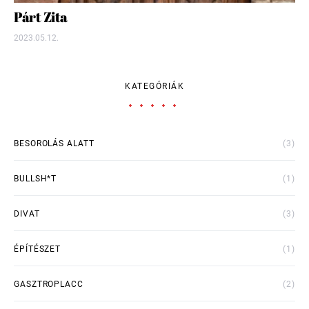
Párt Zita
2023.05.12.
KATEGÓRIÁK
BESOROLÁS ALATT
(3)
BULLSH*T
(1)
DIVAT
(3)
ÉPÍTÉSZET
(1)
GASZTROPLACC
(2)