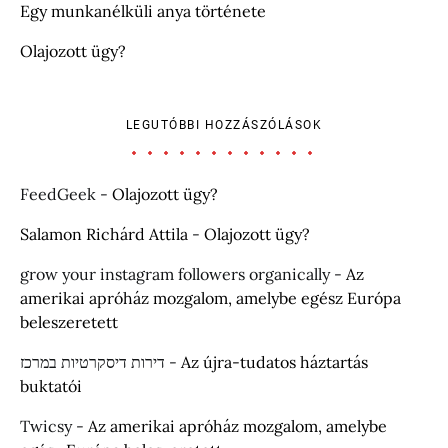
Egy munkanélküli anya története
Olajozott ügy?
LEGUTÓBBI HOZZÁSZÓLÁSOK
FeedGeek
-
Olajozott ügy?
Salamon Richárd Attila
-
Olajozott ügy?
grow your instagram followers organically
-
Az
amerikai apróház mozgalom, amelybe egész Európa
beleszeretett
דירות דיסקרטיות במרכז
-
Az újra-tudatos háztartás
buktatói
Twicsy
-
Az amerikai apróház mozgalom, amelybe