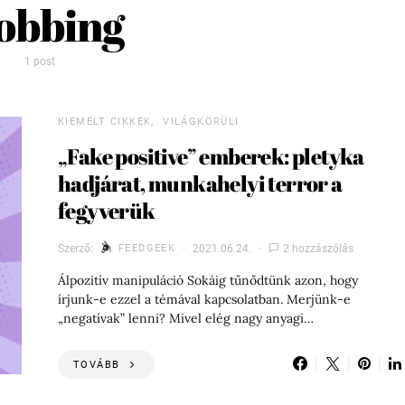
obbing
1 post
KIEMELT CIKKEK
VILÁGKÖRÜLI
„Fake positive” emberek: pletyka
hadjárat, munkahelyi terror a
fegyverük
Szerző:
FEEDGEEK
2021.06.24.
2 hozzászólás
Álpozitív manipuláció Sokáig tűnődtünk azon, hogy
írjunk-e ezzel a témával kapcsolatban. Merjünk-e
„negatívak” lenni? Mivel elég nagy anyagi…
TOVÁBB