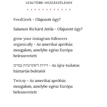
LEGUTÓBBI HOZZÁSZÓLÁSOK
FeedGeek
-
Olajozott ügy?
Salamon Richárd Attila
-
Olajozott ügy?
grow your instagram followers
organically
-
Az amerikai apróház
mozgalom, amelybe egész Európa
beleszeretett
דירות דיסקרטיות במרכז
-
Az újra-tudatos
háztartás buktatói
Twicsy
-
Az amerikai apróház
mozgalom, amelybe egész Európa
beleszeretett