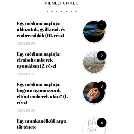
KIEMELT CIKKEK
Egy médium naplója:
1
áldozatok, gyilkosok és
emberrablók (III. rész)
2024.09.29.
Egy médium naplója:
2
elrabolt emberek
nyomában (2. rész)
2024.09.26.
Egy médium naplója:
3
hogyan nyomozzunk
eltűnt emberek után? (1.
rész)
2024.09.26.
Egy munkanélküli anya
4
története