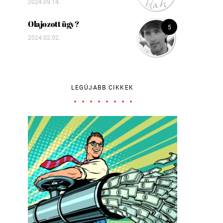
2024.09.14.
Olajozott ügy?
5
2024.02.02.
LEGÚJABB CIKKEK