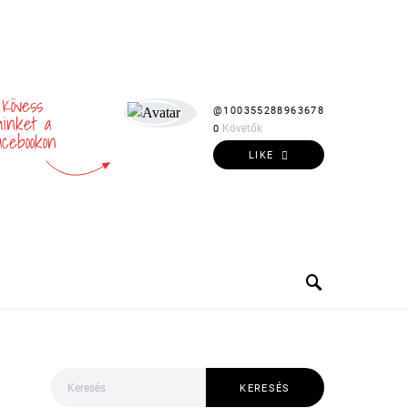
Kövess
@100355288963678
inket a
Követők
0
acebookon
LIKE
Keresés:
KERESÉS