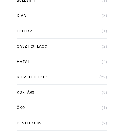
BULLSH*T
(1)
DIVAT
(3)
ÉPÍTÉSZET
(1)
GASZTROPLACC
(2)
HAZAI
(4)
KIEMELT CIKKEK
(22)
KORTÁRS
(9)
ÖKO
(1)
PESTI GYORS
(2)