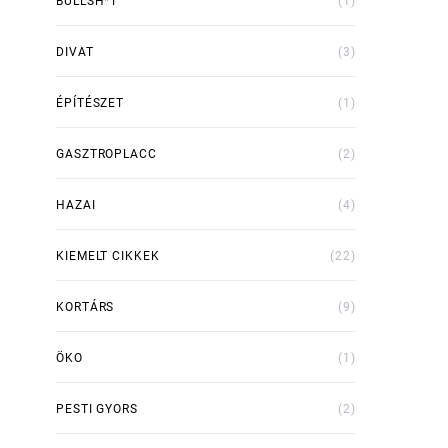
BULLSH*T
(1)
DIVAT
(3)
ÉPÍTÉSZET
(1)
GASZTROPLACC
(2)
HAZAI
(4)
KIEMELT CIKKEK
(22)
KORTÁRS
(9)
ÖKO
(1)
PESTI GYORS
(2)