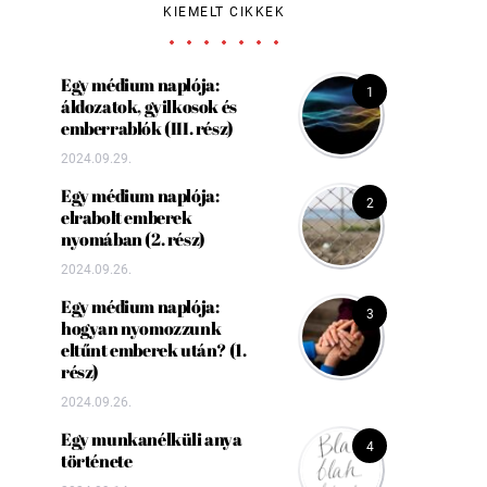
KIEMELT CIKKEK
Egy médium naplója:
1
áldozatok, gyilkosok és
emberrablók (III. rész)
2024.09.29.
Egy médium naplója:
2
elrabolt emberek
nyomában (2. rész)
2024.09.26.
Egy médium naplója:
3
hogyan nyomozzunk
eltűnt emberek után? (1.
rész)
2024.09.26.
Egy munkanélküli anya
4
története