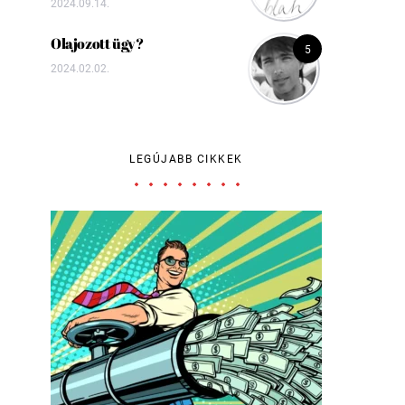
2024.09.14.
Olajozott ügy?
5
2024.02.02.
LEGÚJABB CIKKEK