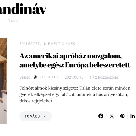
andináv
1 post
ÉPÍTÉSZET
KIEMELT CIKKEK
Az amerikai apróház mozgalom,
amelybe egész Európa beleszeretett
Szerző:
FEEDGEEK
2021.06.16.
2 hozzászólás
Felnőtt álmok kicsiny szigete: Talán élete során minden
gyerek elképzel egy faházat, aminek a hűs árnyékában,
titkos rejtjeleket…
TOVÁBB