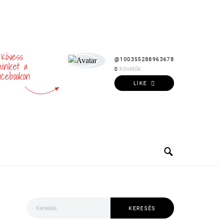
Kövess
@100355288963678
inket a
Követők
0
acebookon
LIKE
Keresés:
KERESÉS