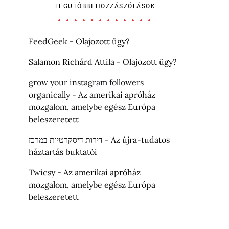
LEGUTÓBBI HOZZÁSZÓLÁSOK
FeedGeek
-
Olajozott ügy?
Salamon Richárd Attila
-
Olajozott ügy?
grow your instagram followers
organically
-
Az amerikai apróház
mozgalom, amelybe egész Európa
beleszeretett
דירות דיסקרטיות במרכז
-
Az újra-tudatos
háztartás buktatói
Twicsy
-
Az amerikai apróház
mozgalom, amelybe egész Európa
beleszeretett