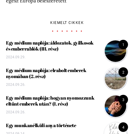
egész Európa beleszeretett
KIEMELT CIKKEK
Egy médium naplója: áldozatok, gyilkosok
1
és emberrablók (III. rész)
2024.09.29.
Egy médium naplója: elrabolt emberek
2
nyomában (2. rész)
2024.09.26.
Egy médium naplója: hogyan nyomozzunk
3
eltűnt emberek után? (1. rész)
2024.09.26.
Egy munkanélküli anya története
4
2024.09.14.