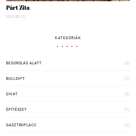
Párt Zita
2023.05.12.
KATEGÓRIÁK
BESOROLÁS ALATT
(3)
BULLSH*T
(1)
DIVAT
(3)
ÉPÍTÉSZET
(1)
GASZTROPLACC
(2)