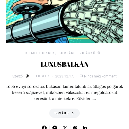
KIEMELT CIKKEK
KORTÁRS
VILÁGKÖRÜLI
LUXUSBALKÁN
Szerző:
FEEDGEEK
2023.12.17.
Nincs még komment
Több évnyi sorozatos bukáson lamentálunk az átlagos polgárok
keserű szájízével, miközben válaszokat és megoldásokat
keresünk a miértekre. Röviden:…
TOVÁBB