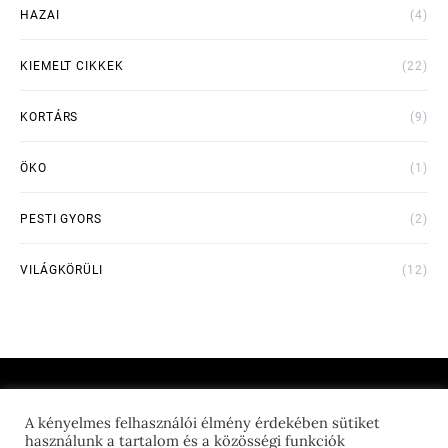
HAZAI
(4)
KIEMELT CIKKEK
(22)
KORTÁRS
(9)
ÖKO
(1)
PESTI GYORS
(2)
VILÁGKÖRÜLI
(12)
A kényelmes felhasználói élmény érdekében sütiket
THE FEED GEEK
használunk a tartalom és a közösségi funkciók