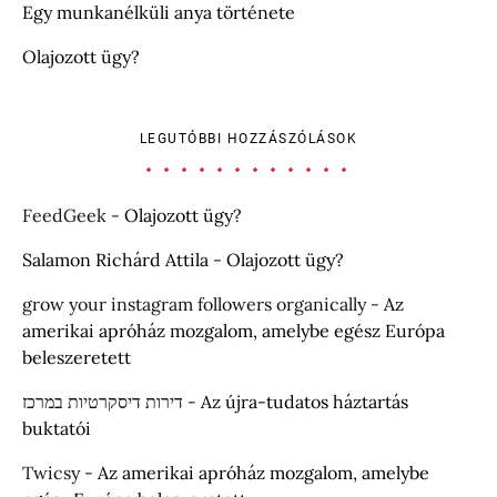
Egy munkanélküli anya története
Olajozott ügy?
LEGUTÓBBI HOZZÁSZÓLÁSOK
FeedGeek
-
Olajozott ügy?
Salamon Richárd Attila
-
Olajozott ügy?
grow your instagram followers organically
-
Az
amerikai apróház mozgalom, amelybe egész Európa
beleszeretett
דירות דיסקרטיות במרכז
-
Az újra-tudatos háztartás
buktatói
Twicsy
-
Az amerikai apróház mozgalom, amelybe