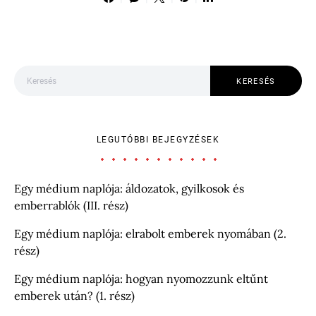
Keresés:
KERESÉS
LEGUTÓBBI BEJEGYZÉSEK
Egy médium naplója: áldozatok, gyilkosok és
emberrablók (III. rész)
Egy médium naplója: elrabolt emberek nyomában (2.
rész)
Egy médium naplója: hogyan nyomozzunk eltűnt
emberek után? (1. rész)