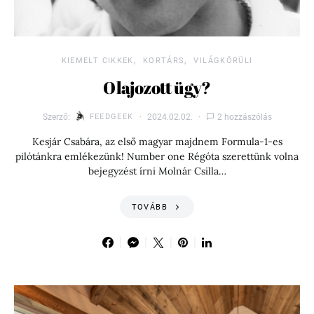
KIEMELT CIKKEK
KORTÁRS
VILÁGKÖRÜLI
Olajozott ügy?
Szerző:
FEEDGEEK
2024.02.02.
2 hozzászólás
Kesjár Csabára, az első magyar majdnem Formula-1-es
pilótánkra emlékezünk! Number one Régóta szerettünk volna
bejegyzést írni Molnár Csilla…
TOVÁBB