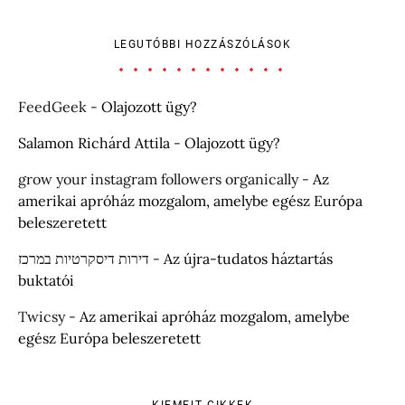
LEGUTÓBBI HOZZÁSZÓLÁSOK
FeedGeek
-
Olajozott ügy?
Salamon Richárd Attila
-
Olajozott ügy?
grow your instagram followers organically
-
Az
amerikai apróház mozgalom, amelybe egész Európa
beleszeretett
דירות דיסקרטיות במרכז
-
Az újra-tudatos háztartás
buktatói
Twicsy
-
Az amerikai apróház mozgalom, amelybe
egész Európa beleszeretett
KIEMELT CIKKEK