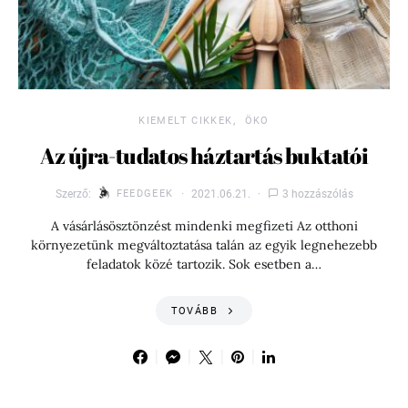
KIEMELT CIKKEK
ÖKO
Az újra-tudatos háztartás buktatói
Szerző:
FEEDGEEK
2021.06.21.
3 hozzászólás
A vásárlásösztönzést mindenki megfizeti Az otthoni
környezetünk megváltoztatása talán az egyik legnehezebb
feladatok közé tartozik. Sok esetben a…
TOVÁBB