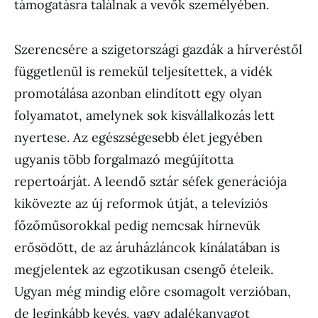
támogatásra találnak a vevők személyében.
Szerencsére a szigetországi gazdák a hírveréstől
függetlenül is remekül teljesítettek, a vidék
promotálása azonban elindított egy olyan
folyamatot, amelynek sok kisvállalkozás lett
nyertese. Az egészségesebb élet jegyében
ugyanis több forgalmazó megújította
repertoárját. A leendő sztár séfek generációja
kikövezte az új reformok útját, a televíziós
főzőműsorokkal pedig nemcsak hírnevük
erősödött, de az áruházláncok kínálatában is
megjelentek az egzotikusan csengő ételeik.
Ugyan még mindig előre csomagolt verzióban,
de leginkább kevés, vagy adalékanyagot