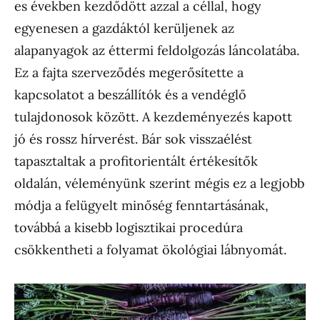
es években kezdődött azzal a céllal, hogy
egyenesen a gazdáktól kerüljenek az
alapanyagok az éttermi feldolgozás láncolatába.
Ez a fajta szerveződés megerősítette a
kapcsolatot a beszállítók és a vendéglő
tulajdonosok között. A kezdeményezés kapott
jó és rossz hírverést. Bár sok visszaélést
tapasztaltak a profitorientált értékesítők
oldalán, véleményünk szerint mégis ez a legjobb
módja a felügyelt minőség fenntartásának,
továbbá a kisebb logisztikai procedúra
csökkentheti a folyamat ökológiai lábnyomát.