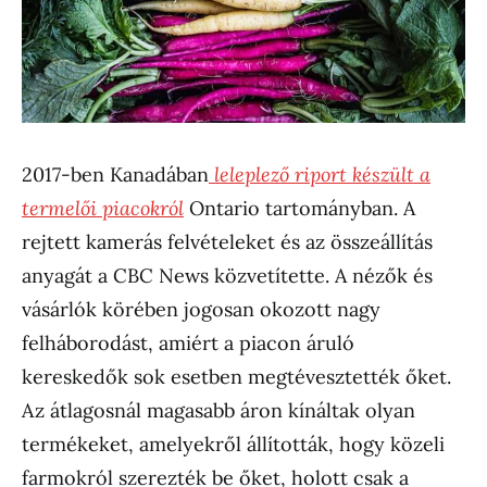
2017-ben Kanadában
leleplező riport készült a
termelői piacokról
Ontario tartományban. A
rejtett kamerás felvételeket és az összeállítás
anyagát a CBC News közvetítette. A nézők és
vásárlók körében jogosan okozott nagy
felháborodást, amiért a piacon áruló
kereskedők sok esetben megtévesztették őket.
Az átlagosnál magasabb áron kínáltak olyan
termékeket, amelyekről állították, hogy közeli
farmokról szerezték be őket, holott csak a