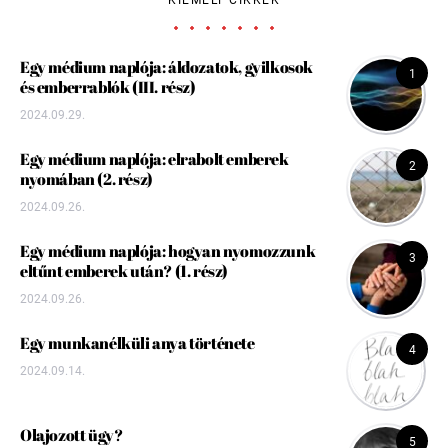
Egy médium naplója: áldozatok, gyilkosok
1
és emberrablók (III. rész)
2024.09.29.
Egy médium naplója: elrabolt emberek
2
nyomában (2. rész)
2024.09.26.
Egy médium naplója: hogyan nyomozzunk
3
eltűnt emberek után? (1. rész)
2024.09.26.
Egy munkanélküli anya története
4
2024.09.14.
Olajozott ügy?
5