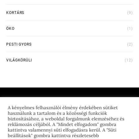
KORTÁRS
(9)
ÖKO
(1)
PESTI GYORS
(2)
VILÁGKÖRÜLI
(12)
A kényelmes felhasználói élmény érdekében sütiket
THE FEED GEEK
használunk a tartalom és a közösségi funkciók
biztosításához, a weboldal forgalmunk elemzéséhez és
reklámozás céljából. A "Mindet elfogadom" gombra
kattintva valamennyi süti elfogadásra kerül. A "Süti
beállítások" gombra kattintva részletesebb