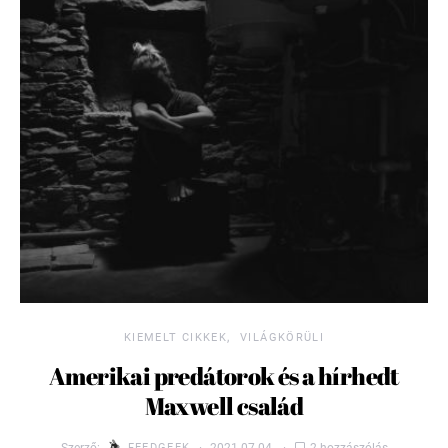
KIEMELT CIKKEK
VILÁGKÖRÜLI
Amerikai predátorok és a hírhedt
Maxwell család
Szerző:
FEEDGEEK
2021.07.04.
2 hozzászólás