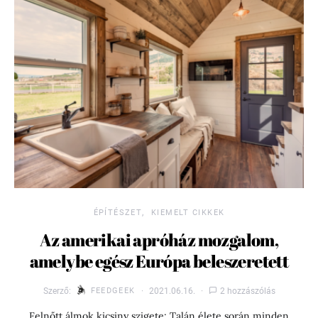
ÉPÍTÉSZET
KIEMELT CIKKEK
Az amerikai apróház mozgalom,
amelybe egész Európa beleszeretett
Szerző:
FEEDGEEK
2021.06.16.
2 hozzászólás
Felnőtt álmok kicsiny szigete: Talán élete során minden