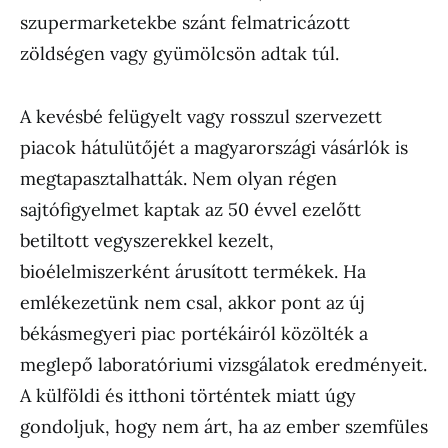
szupermarketekbe szánt felmatricázott
zöldségen vagy gyümölcsön adtak túl.
A kevésbé felügyelt vagy rosszul szervezett
piacok hátulütőjét a magyarországi vásárlók is
megtapasztalhatták. Nem olyan régen
sajtófigyelmet kaptak az 50 évvel ezelőtt
betiltott vegyszerekkel kezelt,
bioélelmiszerként árusított termékek. Ha
emlékezetünk nem csal, akkor pont az új
békásmegyeri piac portékáiról közölték a
meglepő laboratóriumi vizsgálatok eredményeit.
A külföldi és itthoni történtek miatt úgy
gondoljuk, hogy nem árt, ha az ember szemfüles