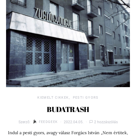
KIEMELT CIKKEK
PESTI GYORS
BUDATRASH
Szerző:
FEEDGEEK
2022.04.05.
2 hozzászólás
Indul a pesti gyors, avagy válasz Forgács István „Nem értitek,