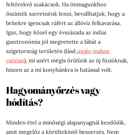
feltörekvő szakácsok. Ha önmagunkhoz
őszinték szeretnénk lenni, bevallhatjuk, hogy a
britekre igencsak ráfért az állóvíz felkavarása.
Igaz, hogy közel egy évszázada az indiai
gasztronómia jól megvetette a lábát a
szigetország területén (lásd
anglo-indian
cuisine
), mi azért mégis örülünk az új fúzióknak,
hiszen az a mi konyhánkra is hatással volt.
Hagyományőrzés vagy
hódítás?
Minden étel a minőségi alapanyagnál kezdődik,
amit megelőz a körültekintő beszerzés. Nem