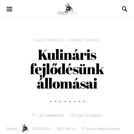
GASZTROPLACC
KIEMELT CIKKEK
Kulináris
fejlődésünk
állomásai
1,3K megtekintés
5 perc az oldalon
Szerző:
FEEDGEEK
2021.06.19.
Nincs még komment