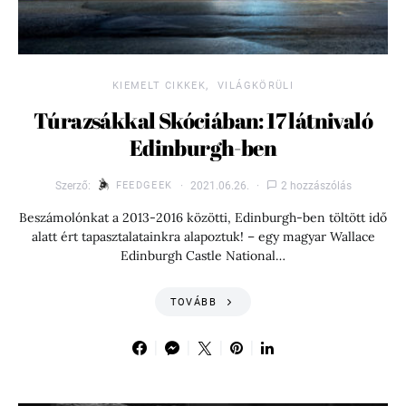
KIEMELT CIKKEK
VILÁGKÖRÜLI
Túrazsákkal Skóciában: 17 látnivaló
Edinburgh-ben
Szerző:
FEEDGEEK
2021.06.26.
2 hozzászólás
Beszámolónkat a 2013-2016 közötti, Edinburgh-ben töltött idő
alatt ért tapasztalatainkra alapoztuk! – egy magyar Wallace
Edinburgh Castle National…
TOVÁBB