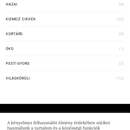
HAZAI
(4)
KIEMELT CIKKEK
(22)
KORTÁRS
(9)
ÖKO
(1)
PESTI GYORS
(2)
VILÁGKÖRÜLI
(12)
A kényelmes felhasználói élmény érdekében sütiket
THE FEED GEEK
használunk a tartalom és a közösségi funkciók