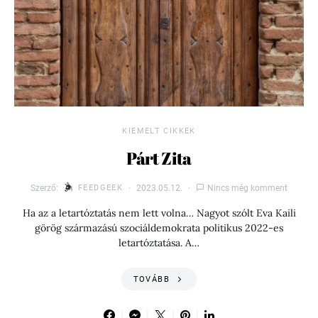
KIEMELT CIKKEK
Párt Zita
Szerző:
FEEDGEEK
2023.05.12.
Nincs még komment
Ha az a letartóztatás nem lett volna… Nagyot szólt Eva Kaili
görög származású szociáldemokrata politikus 2022-es
letartóztatása. A…
TOVÁBB