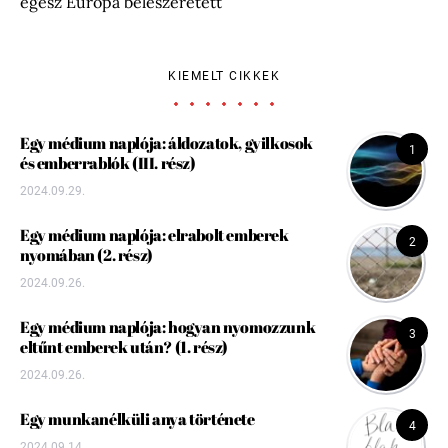
egész Európa beleszeretett
KIEMELT CIKKEK
Egy médium naplója: áldozatok, gyilkosok
1
és emberrablók (III. rész)
2024.09.29.
Egy médium naplója: elrabolt emberek
2
nyomában (2. rész)
2024.09.26.
Egy médium naplója: hogyan nyomozzunk
3
eltűnt emberek után? (1. rész)
2024.09.26.
Egy munkanélküli anya története
4
2024.09.14.