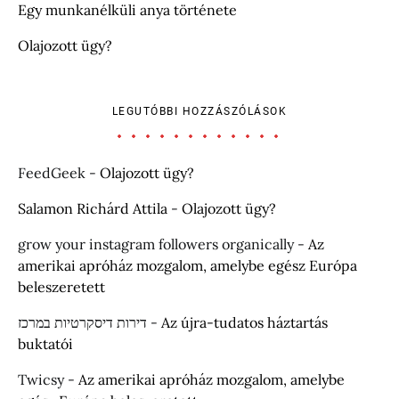
Egy munkanélküli anya története
Olajozott ügy?
LEGUTÓBBI HOZZÁSZÓLÁSOK
FeedGeek
-
Olajozott ügy?
Salamon Richárd Attila
-
Olajozott ügy?
grow your instagram followers organically
-
Az
amerikai apróház mozgalom, amelybe egész Európa
beleszeretett
דירות דיסקרטיות במרכז
-
Az újra-tudatos háztartás
buktatói
Twicsy
-
Az amerikai apróház mozgalom, amelybe