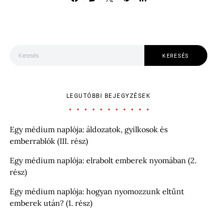
Keresés:
KERESÉS
LEGUTÓBBI BEJEGYZÉSEK
Egy médium naplója: áldozatok, gyilkosok és
emberrablók (III. rész)
Egy médium naplója: elrabolt emberek nyomában (2.
rész)
Egy médium naplója: hogyan nyomozzunk eltűnt
emberek után? (1. rész)