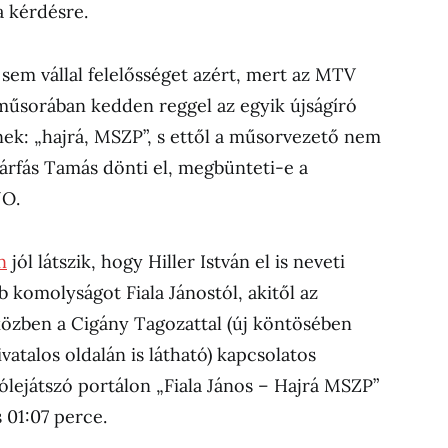
a kérdésre.
 sem vállal felelősséget azért, mert az MTV
űsorában kedden reggel az egyik újságíró
nek: „hajrá, MSZP”, s ettől a műsorvezető nem
árfás Tamás dönti el, megbünteti-e a
NO.
n
jól látszik, hogy Hiller István el is neveti
b komolyságot Fiala Jánostól, akitől az
közben a Cigány Tagozattal (új köntösében
talos oldalán is látható) kapcsolatos
eólejátszó portálon „Fiala János – Hajrá MSZP”
 01:07 perce.