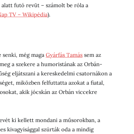
alatt futó revüt – számolt be róla a
Nap TV – Wikipédia
).
re senki, még maga
Gyárfás Tamás
sem az
 meg a szekere a humoristának az Orbán-
ség eljátszani a kereskedelmi csatornákon a
éget, miközben felfuttatta azokat a fiatal,
osokat, akik jócskán az Orbán viccekre
evét ki kellett mondani a műsorokban, a
es kivagyisággal szúrták oda a mindig