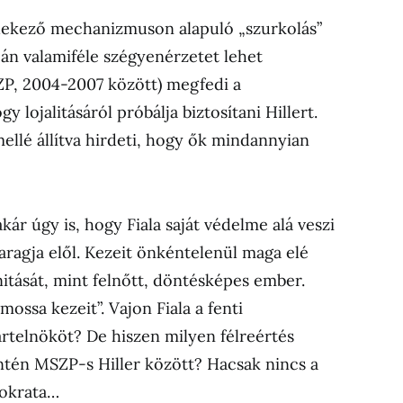
édekező mechanizmuson alapuló „szurkolás”
rcán valamiféle szégyenérzetet lehet
ZP, 2004-2007 között) megfedi a
y lojalitásáról próbálja biztosítani Hillert.
llé állítva hirdeti, hogy ők mindannyian
r úgy is, hogy Fiala saját védelme alá veszi
aragja elől. Kezeit önkéntelenül maga elé
nitását, mint felnőtt, döntésképes ember.
ssa kezeit”. Vajon Fiala a fenti
ártelnököt? De hiszen milyen félreértés
ntén MSZP-s Hiller között? Hacsak nincs a
mokrata…