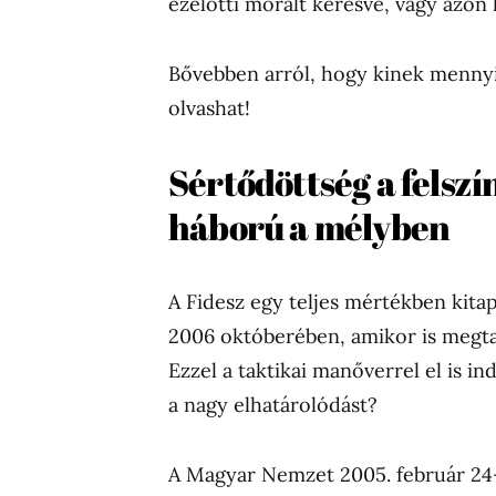
ezelőtti morált keresve, vagy azon 
Bővebben arról, hogy kinek menny
olvashat!
Sértődöttség a felszín
háború a mélyben
A Fidesz egy teljes mértékben kit
2006 októberében, amikor is megtag
Ezzel a taktikai manőverrel el is ind
a nagy elhatárolódást?
A Magyar Nemzet 2005. február 24-