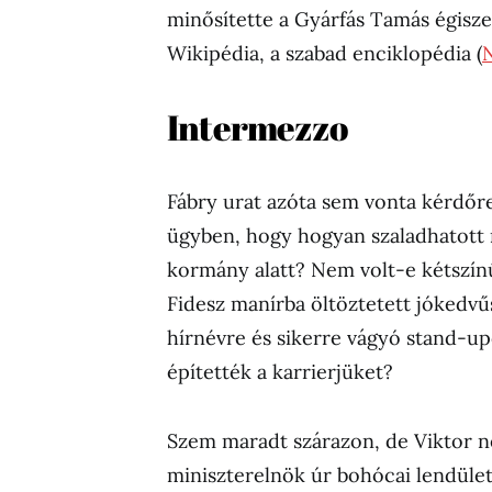
minősítette a Gyárfás Tamás égisze 
Wikipédia, a szabad enciklopédia (
Intermezzo
Fábry urat azóta sem vonta kérdő
ügyben, hogy hogyan szaladhatott
kormány alatt? Nem volt-e kétszínű
Fidesz manírba öltöztetett jókedvűs
hírnévre és sikerre vágyó stand-up
építették a karrierjüket?
Szem maradt szárazon, de Viktor n
miniszterelnök úr bohócai lendület