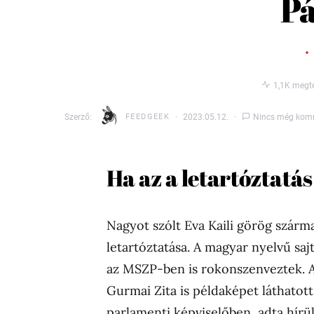
Pá
1,1K megte
Szerző:
FEEDGEEK
2023.05.12.
Nincs még kom
Ha az a letartóztatá
Nagyot szólt Eva Kaili görög szárm
letartóztatása. A magyar nyelvű sa
az MSZP-ben is rokonszenveztek. A
Gurmai Zita is példaképet láthatott
parlamenti képviselőben, adta hírü