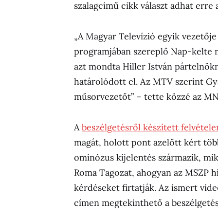
szalagcímű cikk választ adhat erre 
„A Magyar Televízió egyik vezetője
programjában szereplő Nap-kelte m
azt mondta Hiller István pártelnök
határolódott el. Az MTV szerint Gy
műsorvezetőt” – tette közzé az M
A
beszélgetésről készített felvétele
magát, holott pont azelőtt kért töb
ominózus kijelentés származik, mi
Roma Tagozat, ahogyan az MSZP hiva
kérdéseket firtatják. Az ismert vid
címen megtekinthető a beszélgetés