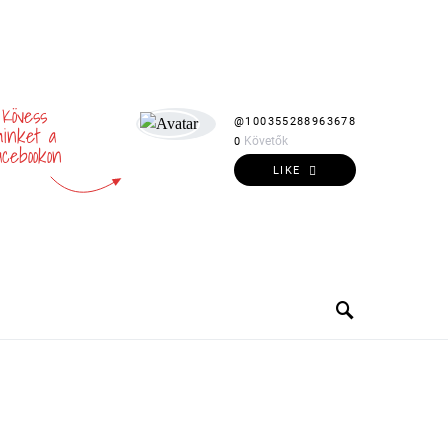
Kövess
@100355288963678
inket a
Követők
0
acebookon
LIKE