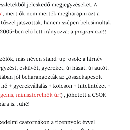
részletekből jeleskedő megjegyzéseket. A
ra
, mert ők nem merték megharapni azt a
 tűzzel játszottak, hanem szépen belesimultak
 2005-ben elő lett irányozva: a
programozott
szólók, más néven stand-up-osok: a hírnév
gyzést, esküvőt, gyereket, új házat, új autót,
ában jól beharangozták az „összekapcsolt
+ nő + gyerekvállalás + kölcsön + hitelintézet +
Igenis, miniszterelnök úr!
) , jöhetett a CSOK
ára is. Juhé!
kedelmi csatornákon a tizennyolc évvel