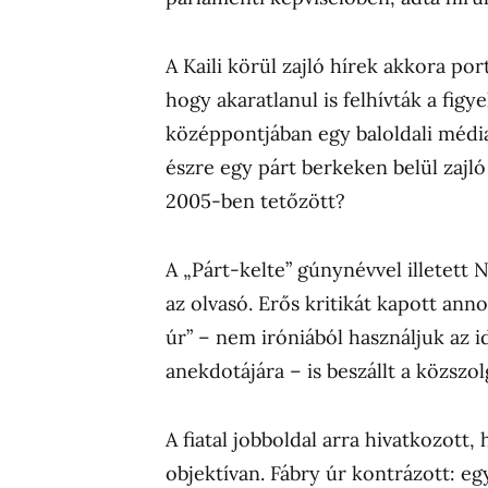
A Kaili körül zajló hírek akkora po
hogy akaratlanul is felhívták a fig
középpontjában egy baloldali média
észre egy párt berkeken belül zajl
2005-ben tetőzött?
A „Párt-kelte” gúnynévvel illetett
az olvasó. Erős kritikát kapott an
úr” – nem iróniából használjuk az 
anekdotájára – is beszállt a közszol
A fiatal jobboldal arra hivatkozott
objektívan. Fábry úr kontrázott: e