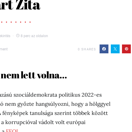
rt Zita
kintés
8 perc az oldalon
ment
0
SHARES
s nem lett volna…
azású szociáldemokrata politikus 2022-es
jtó nem győzte hangsúlyozni, hogy a hölggyel
 fényképek tanulsága szerint többek között
 a korrupcióval vádolt volt európai
l a
FEOL
.