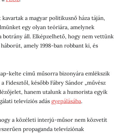
rt kavartak a magyar politikusnő háza táján,
yelmünket egy olyan teóriára, amelynek
 botrány áll. Elképzelhető, hogy nem vettünk
ó háborút, amely 1998-ban robbant ki, és
 Nap-kelte című műsorra bizonyára emlékszik
no a Fidesztől, később Fábry Sándor „művész
idézőjelet, hanem utalunk a humorista egyik
gálati televíziós adás
gyepálásába
.
, hogy a közéleti interjú-műsor nem közvetít
gyszerűen propaganda televíziónak