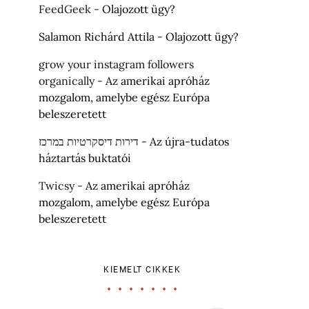
FeedGeek
-
Olajozott ügy?
Salamon Richárd Attila
-
Olajozott ügy?
grow your instagram followers
organically
-
Az amerikai apróház
mozgalom, amelybe egész Európa
beleszeretett
דירות דיסקרטיות במרכז
-
Az újra-tudatos
háztartás buktatói
Twicsy
-
Az amerikai apróház
mozgalom, amelybe egész Európa
beleszeretett
KIEMELT CIKKEK