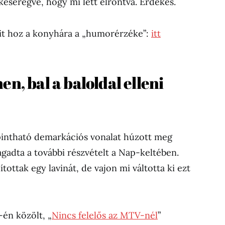
keseregve, hogy mi lett elrontva. Érdekes.
it hoz a konyhára a „humorérzéke”:
itt
en, bal a baloldal elleni
apintható demarkációs vonalat húzott meg
adta a további részvételt a Nap-keltében.
ítottak egy lavinát, de vajon mi váltotta ki ezt
én közölt, „
Nincs felelős az MTV-nél
”