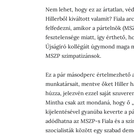
Nem lehet, hogy ez az ártatlan, v
Hillerből kiváltott valamit? Fiala a
felfedezni, amikor a pártelnök (MS
fesztelensége miatt, így érthető, hog
Újságíró kollégáit úgymond maga me
MSZP szimpatizánsok.
Ez a pár másodperc értelmezhető aká
munkatársait, mentve őket Hiller h
húzza, jelezvén ezzel saját szuvere
Mintha csak azt mondaná, hogy ő „mo
kijelentésével gyanúba keverte a p
adódhatna az MSZP-s Fiala és a szi
szocialisták között egy szabad de