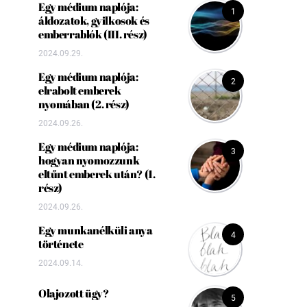
Egy médium naplója:
1
áldozatok, gyilkosok és
emberrablók (III. rész)
2024.09.29.
Egy médium naplója:
2
elrabolt emberek
nyomában (2. rész)
2024.09.26.
Egy médium naplója:
3
hogyan nyomozzunk
eltűnt emberek után? (1.
rész)
2024.09.26.
Egy munkanélküli anya
4
története
2024.09.14.
Olajozott ügy?
5