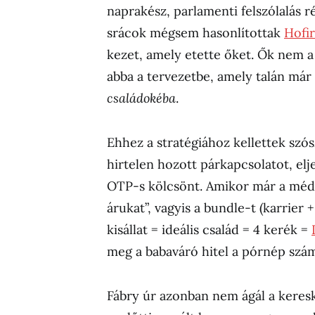
naprakész, parlamenti felszólalás 
srácok mégsem hasonlítottak
Hofi
kezet, amely etette őket. Ők nem a
abba a tervezetbe, amely talán már
családokéba
.
Ehhez a stratégiához kellettek szó
hirtelen hozott párkapcsolatot, elje
OTP-s kölcsönt. Amikor már a médi
árukat”, vagyis a bundle-t (karrier 
kisállat = ideális család = 4 kerék =
meg a babaváró hitel a pórnép szám
Fábry úr azonban nem ágál a keres